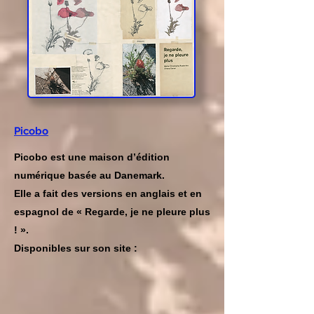
Picobo
Picobo est une maison d’édition
numérique basée au Danemark.
Elle a fait des versions en anglais et en
espagnol de « Regarde, je ne pleure plus
! ».
Disponibles sur son site :