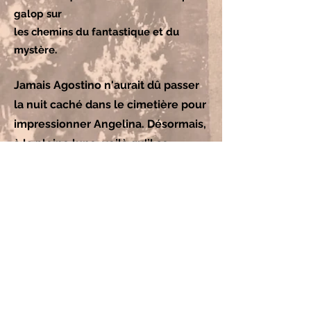
galop sur
les chemins du fantastique et du
mystère.
Jamais Agostino n'aurait dû passer
la nuit caché dan
s le cimetière pour
impressionner Angelina. Désormais,
à la pleine lune, voilà qu'il se
transforme en centaure! Que vont
penser ses copains qui le
surnomment qui le surnomment
déjà Zampacavallo, " jambes de
cheval", à cause de ses genoux
cagneux? Mais dans ce petit village
italien, appartenir aux créatures de
la nuit n'a pas que des