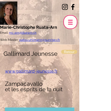
Marie-Christophe Ruata-Arn
Email:
mc-arn@bluewin.ch
Web Master:
patou.uhlmann@sunrise.ch
Retour
Gallimard Jeunesse
www.gallimard-jeunesse.fr
Zampacavallo
et les esprits de la nuit