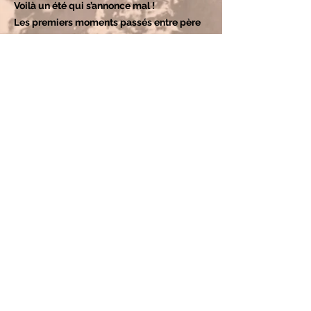
Voilà un été qui s’annonce mal !
Les premiers moments passés entre père
et fille vont être difficiles, d’autant plus
qu’ils se retrouvent pris dans l’enquête.
Mais bientôt, la marionnette leur ouvre les
portes d’un monde qu’ils ne soupçonnaient
pas : celui de l’oeuvre de Paul Klee. Saisis
par la beauté et par l’envie de retrouver la
marionnette, le père et la fille vont se
lancer dans cette enquête passionnante.
Ces « vacances obligatoires » deviennent
un moment privilégié où les deux
protagonistes vont pouvoir se retrouver.