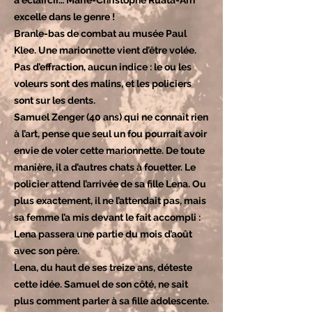
à éclaircir… Marie-Christophe Ruata-Arn
excelle dans le genre !
Branle-bas de combat au musée Paul
Klee. Une marionnette vient d’être volée.
Pas d’effraction, aucun indice : le ou les
voleurs sont des malins, et les policiers
sont sur les dents.
Samuel Zenger (40 ans) qui ne connaît rien
à l’art, pense que seul un fou pourrait avoir
envie de voler cette marionnette. De toute
manière, il a d’autres chats à fouetter. Le
policier attend l’arrivée de sa fille Lena. Ou
plus exactement, il ne l’attendait pas, mais
sa femme l’a mis devant le fait accompli :
Lena passera une partie du mois d’août
avec son père.
Lena, du haut de ses treize ans, déteste
cette idée. Samuel de son côté, ne sait
plus comment parler à sa fille adolescente.