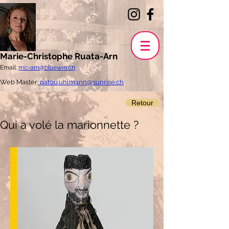
Marie-Christophe Ruata-Arn
Email:
mc-arn@bluewin.ch
Web Master:
patou.uhlmann@sunrise.ch
Retour
Qui a volé la marionnette ?