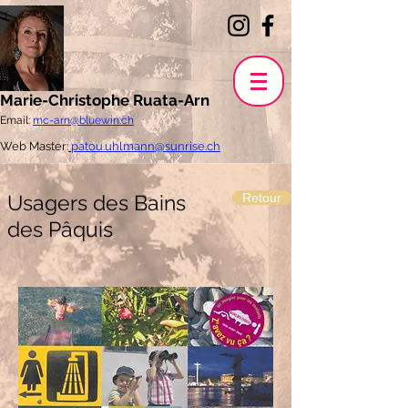
Marie-Christophe Ruata-Arn
Email:
mc-arn@bluewin.ch
Web Master:
patou.uhlmann@sunrise.ch
Usagers des Bains
Retour
des Pâquis